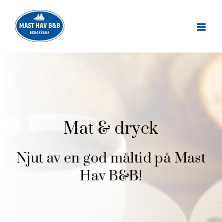
Skip
to
content
Mat & dryck
Njut av en god måltid på Mast
Hav B&B!