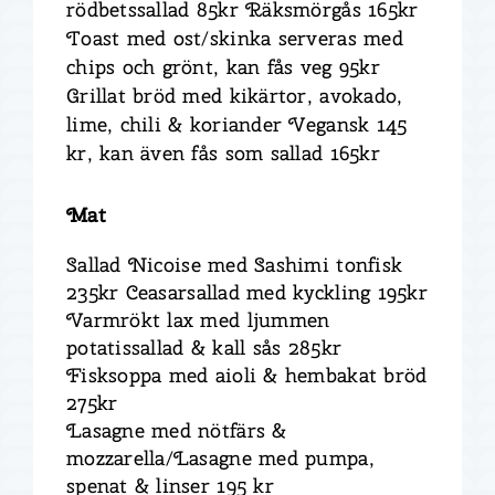
rödbetssallad 85kr
Räksmörgås 165kr
Toast med ost/skinka serveras med
chips och grönt, kan fås veg 95kr
Grillat bröd med kikärtor, avokado,
lime, chili & koriander Vegansk 145
kr, kan även fås som sallad 165kr
Mat
Sallad Ni
coise med Sashimi tonfisk
235kr
Ceasars
allad med kyckling 195kr
Varmrökt lax med ljummen
potatissallad & kall sås 285kr
Fisksoppa med aioli & hembakat bröd
275kr
Lasagne med nötfärs &
mozzarella/Lasagne med pumpa,
spenat & linser 195 kr